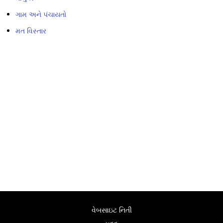
ગામ અને પંચાયતો
મત વિસ્તાર
વેબસાઇટ નિતી