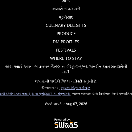
મદદ
અમારો સંપર્ક કરો
પ્રતિસાદ
CULINARY DELIGHTS
PRODUCE
DM PROFILES
FESTIVALS
WHERE TO STAY
એસ.આઈ.આર.: ભાવનગર જિલ્લાના ગેરહાજર/સ્થળાંતરીત /મૃત મતદારોની
યાદી.
લખાણ ની માલીકી જિલ્લા વહીવટી તંત્રની છે.
© ભાવનગર ,
સૂચના વિજ્ઞાન કેન્દ્ર
,
ઇલેક્ટ્રોનીક્સ તથા સુચના પ્રૌદ્યોગીકી મંત્રાલય
, ભારત સરકાર દ્વારા વિકસિત અને પ્રકાશિત
છેલ્લે અપડેટ:
Aug 07, 2026