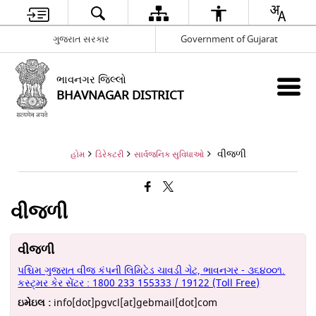
ગુજરાત સરકાર
Government of Gujarat
ભાવનગર જિલ્લો
BHAVNAGAR DISTRICT
વીજળી
હોમ
ડિરેક્ટરી
સાર્વજનિક સુવિધાઓ
વીજળી
વીજળી
પશ્ચિમ ગુજરાત વીજ કંપની લિમિટેડ ચાવડી ગેટ, ભાવનગર - ૩૬૪૦૦૧.
કસ્ટ્મર કેર સેંટર : 1800 233 155333 / 19122 (Toll Free)
ઇમેઇલ :
info[dot]pgvcl[at]gebmail[dot]com