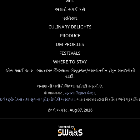
મદદ
અમારો સંપર્ક કરો
પ્રતિસાદ
CULINARY DELIGHTS
PRODUCE
DM PROFILES
FESTIVALS
WHERE TO STAY
એસ.આઈ.આર.: ભાવનગર જિલ્લાના ગેરહાજર/સ્થળાંતરીત /મૃત મતદારોની
યાદી.
લખાણ ની માલીકી જિલ્લા વહીવટી તંત્રની છે.
© ભાવનગર ,
સૂચના વિજ્ઞાન કેન્દ્ર
,
ઇલેક્ટ્રોનીક્સ તથા સુચના પ્રૌદ્યોગીકી મંત્રાલય
, ભારત સરકાર દ્વારા વિકસિત અને પ્રકાશિત
છેલ્લે અપડેટ:
Aug 07, 2026